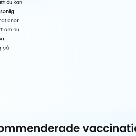
att du kan
rsonlig
inationer
ett om du
sa.
g på
ommenderade vaccinati