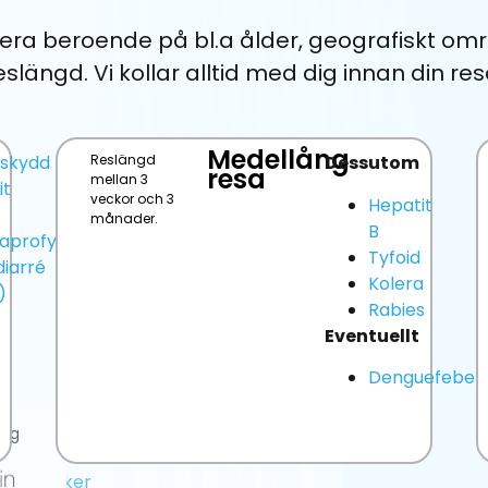
iera beroende på bl.a ålder, geografiskt om
eslängd. Vi kollar alltid med dig innan din res
Medellång
skydd
Reslängd
Dessutom
resa
mellan 3
it
veckor och 3
Hepatit
månader.
B
iaprofylax
Tyfoid
diarré
Kolera
)
Rabies
Eventuellt
Denguefeber