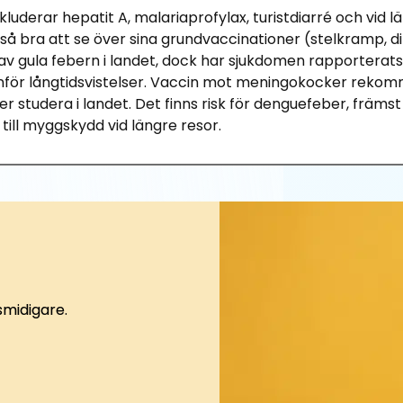
erar hepatit A, malariaprofylax, turistdiarré och vid län
kså bra att se över sina grundvaccinationer (stelkramp, dif
av gula febern i landet,
d
ock har sjukdomen rapporterats
n
för långtidsvistelser.
Vaccin
mot
meningokocker
rekomm
r studera i landet.
Det finns risk för denguefeber, främs
l myggskydd vid längre resor
.
smidigare.