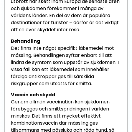
utb
rott har skett inom Europa
de
senaste åren
och sjukdomen
förekommer i många av
världens länder
.
En
del
av dem är
populära
destinationer för turister
–
därför
är det
viktigt
att se över s
kyddet
inför resa
.
Behandling
Det finns inte någo
t
specifikt
läkemedel mot
mässling
. Behandlingen
syftar
enbart
till att
lindra
de symtom som uppstår av sjukdomen.
I
vissa fall kan ett läkemedel som innehåller
färdiga antikroppar ges
till särskilda
riskgrupper som utsatts för smitta.
Vaccin och skydd
Genom
allmän
vaccination kan
sjukdomen
förebyggas och smittspridningen i
världen
minskas.
D
et finns ett mycket effektivt
kombinationsvaccin
där
mässlin
g ges
tillsammans med påssjuka
och röda hund
, så