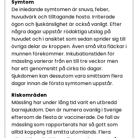
Symtom
De inledande symtomen är
snuva, f
eber,
huvudvärk o
ch tilltaga
nde hosta.
Irriterade
ögon och ljuskänslighet
är också vanligt. E
fter
några dagar uppstår röd
aktiga
utslag på
huvudet och i an
siktet
som sedan sprider
sig till
övriga delar av kroppen.
Även små vita fläckar i
munnen före
kommer.
Inkubation
s
tiden för
mässling varierar
från
en till tre
veckor
m
en
har ett genomsnitt på
cirka
tio
dagar
.
Sjukdomen
kan
dessutom
vara smittsam flera
dagar innan de första symtomen
uppstår.
Riskområden
Mässling har under lång
tid
varit en
utbredd
barnsjukdom
.
Den är
numera
ovanlig
i Sverige
ef
tersom de flesta är vaccinerade.
De fall av
mässling som rapporterats har så gott som
alltid koppling till smitta utomlands.
Flera