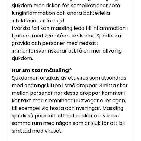
sjukdom
men risken för
komplikationer som
lung
inflammation och andra bakteriella
infektioner är
förhöjd.
I v
ärsta fall
kan mässling
leda till
inflammation
i
hjärnan
med
kvarstående
skador
.
Spädbarn,
gravida och personer med nedsatt
immunförsvar riskerar att få en mer allvarlig
sjukdom.
Hur smittar mässling?
Sjukdomen orsakas av ett
virus
som utsöndras
med andningsluften
i små droppar
.
Smitta sker
mellan personer
när dessa droppar kommer i
kontakt med slemhinnor i luftvägar eller ögon
,
till exempel vid ho
sta och nysningar.
Mässling
sprids så
pass
lätt
att det
räcker att
vistas i
samma rum
med någon som är sjuk
för att
bli
smittad med
viruset
.