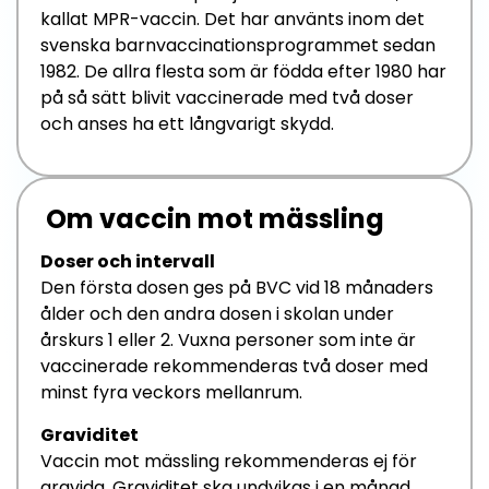
kallat MPR-vaccin.
Det
har använts
inom det
svenska barn
vaccinationsprogramme
t sedan
1982. De allra flesta som är födda efter 1980 har
på så sätt
blivit
vaccinerade med två doser
och anses ha ett långvarigt skydd.
Om vaccin mot mässling
Doser och intervall
Den första dosen
ges
på
BVC
vid 18 månaders
ålder och den andra dosen i skolan
under
årskurs 1
eller 2.
Vuxna
personer som inte är
vaccinerade rekommenderas två doser med
minst
fyra
veckors mellanrum
.
Graviditet
Vaccin mot mässling
rekommenderas ej
för
gravida.
Graviditet ska undvikas i en månad