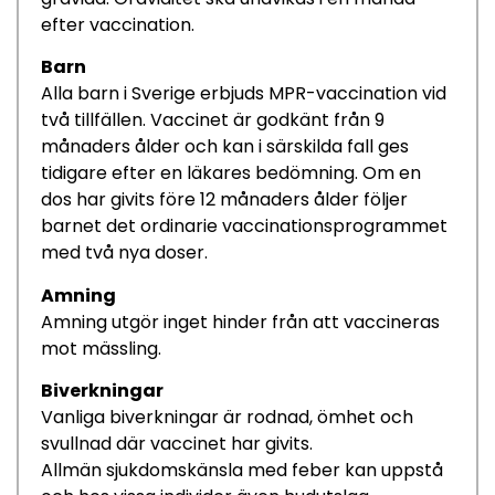
efter vaccination
.
Barn
A
lla barn i Sverige erbjuds
MPR-
vaccination vid
två tillfällen. Vaccinet
är godkänt
från
9
månaders ålder
och
k
an
i särskilda fall
ges
tidigare
efter en läkares bed
ömning
.
Om en
dos har givits före 12 månaders ålder följer
barnet det ordinarie vaccinationsprogrammet
med två
nya doser.
Amning
Amning utgör inget hinder från att vaccineras
mot mässling.
Biverkningar
Vanliga biverkningar är rodnad
, ömhet och
svullnad
där vaccinet har givits.
Allmän sjukdomskänsla
med f
ebe
r
kan uppstå