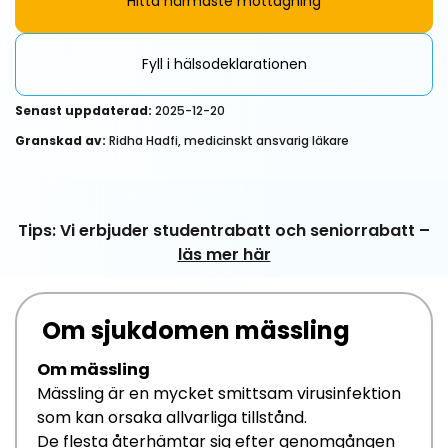
Hitta närmaste mottagning
Fyll i hälsodeklarationen
Senast uppdaterad:
2025-12-20
Granskad av:
Ridha Hadfi, medicinskt ansvarig läkare
Tips: Vi erbjuder studentrabatt och seniorrabatt –
läs mer här
Om sjukdomen mässling
Om mässling
Mässling
är en
mycket smittsam
virus
infektion
som kan orsaka allvarliga tillstånd
.
De
flesta återhämtar sig efter genomgången