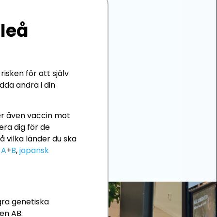
uleå
isken för att själv
dda andra i din
der även vaccin mot
era dig för de
 vilka länder du ska
 A
+
B
,
japansk
gra genetiska
en AB.