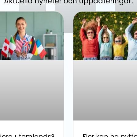
Aktuella nyheter och uppdateringar.
dera utomlands?
Fler kan ha nytt