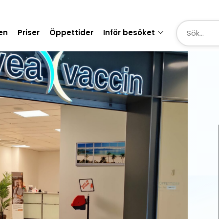
en
Priser
Öppettider
Inför besöket