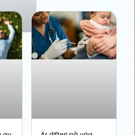
a av
Är difteri på väg