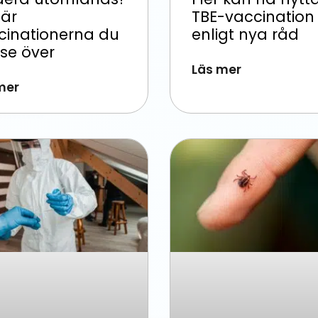
 är
TBE-vaccination
cinationerna du
enligt nya råd
 se över
Läs mer
mer