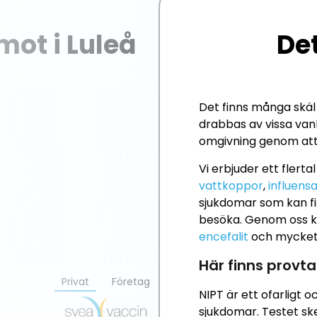
Det
Det finns många skäl t
drabbas av vissa vanl
omgivning genom att
Vi erbjuder ett flerta
vattkoppor
,
influens
sjukdomar som kan fi
besöka. Genom oss ka
encefalit
och mycket 
Här finns provta
NIPT är ett ofarligt 
sjukdomar. Testet sk