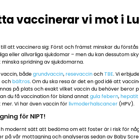
ta vaccinerar vi mot i L
ill att vaccinera sig: Först och främst minskar du förstås r
iga eller allvarliga sjukdomar – men du kan dessutom sky
 minska spridning av sjukdomarna.
l vaccin, både
grundvaccin
,
resevaccin
och
TBE
. Vi erbju
a
och
bältros
. Om du ska resa är det en god idé att vaccin
nnas på plats och exakt vilket vaccin du behöver beror på
n du få vaccination för bland annat
gula febern
,
hepatit
mer. Vi har även vaccin för
livmoderhalscancer
(HPV).
gning för NIPT!
och modernt sätt att bedöma om ett foster är i risk för nå
er på vår mottagning och analyseras sedan av Baby Scre