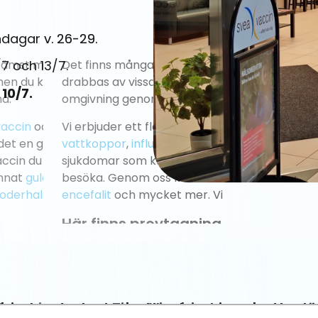
agar v. 26-29.
7 och 13/7.
10/7.
erbjuder studentrabatt och seniorrabatt –
l