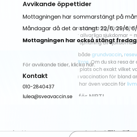
Avvikande öppettider
Mottagningen har sommarstängt på månd
Måndagar då det är stängt: 22/6, 29/6, 6/
Mottagningen har också stängt fredag 
För avvikande tider,
klicka här.
Kontakt
010-2840437
lulea@sveavaccin.se
Tips: Vi 