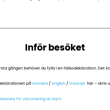
Inför besöket
rsta gången behöver du fylla i en hälsodeklaration. Det k
odeklarationen på
svenska
/
english
/
francais
här – skriv ut
shavare för vaccinering av barn