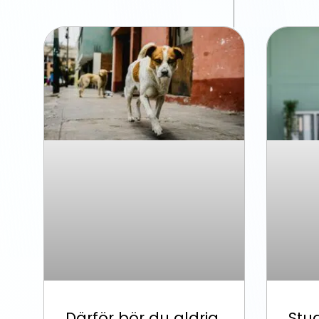
Därför bör du aldrig
Stu