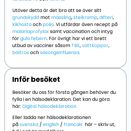
Utöver detta är det bra att se över sitt
grundskydd
mot
mässling
,
stelkramp
,
difteri
,
kikhosta
och
polio
. Vi utfärdar även recept på
malariaprofylax
samt vaccination och intyg
för
gula febern
. För övrigt har vi ett brett
utbud av vacciner såsom
TBE
,
vattkoppor
,
bältros
och
säsongsinfluensa
.
Inför besöket
Besöker du oss för första gången behöver du
fylla i en hälsodeklaration. Det kan du göra
här:
Digital hälsodeklaration
Eller ladda ner hälsodeklarationen
på
svenska
/
english
/
francais
här – skriv ut,