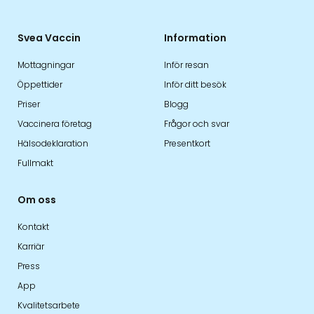
Svea Vaccin
Information
Mottagningar
Inför resan
Öppettider
Inför ditt besök
Priser
Blogg
Vaccinera företag
Frågor och svar
Hälsodeklaration
Presentkort
Fullmakt
Om oss
Kontakt
Karriär
Press
App
Kvalitetsarbete