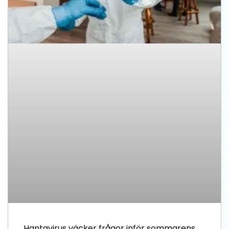
Hantavirus väcker frågor inför sommarens