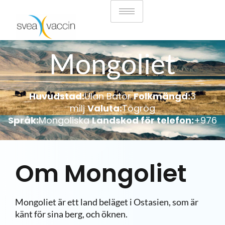
Mongoliet
Huvudstad:
Ulan Bator
Folkmängd:
3
milj
Valuta:
Tögrög
Språk:
Mongoliska
Landskod för telefon:
+976
Om Mongoliet
Mongoliet är ett land beläget i Ostasien, som är
känt för sina berg, och öknen.