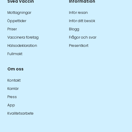
Svea Vaccin
Information
Mottagningar
Inför resan
Öppettider
Inför ditt besök
Priser
Blogg
Vaccinera företag
Frågor och svar
Hälsodeklaration
Presentkort
Fullmakt
Om oss
Kontakt
Karriär
Press
App
Kvalitetsarbete