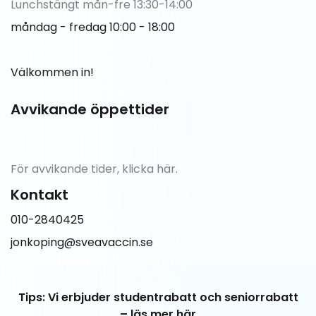
Lunchstängt mån-fre 13:30-14:00
måndag - fredag 10:00 - 18:00
Välkommen in!
Avvikande öppettider
För avvikande tider,
klicka här.
Kontakt
010-2840425
jonkoping@sveavaccin.se
Tips: Vi erbjuder studentrabatt och seniorrabatt
–
läs mer här