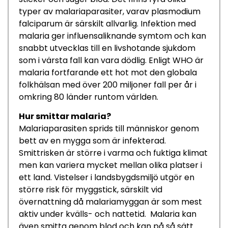
typer av malariaparasiter
,
varav plasmodium
falciparum
är
särskilt allvarlig
.
Infektion
med
malaria ger influe
nsaliknande symtom
och kan
snabbt
utvecklas
till
en
livshotande
sjukdom
som i
värsta fall
kan vara dödlig
.
Enligt WHO
är
malaria
fortfarande
ett hot mot den globala
folkhälsan med
över
2
00
miljoner
fall per år
i
omkring 80 länder
runtom världen
.
Hur smittar
malaria
?
Malariaparasite
n
sprids till människor genom
bett av en mygga som är infekterad.
Smittrisken är
större i varma o
ch
fuktiga
klimat
men kan v
ariera
mycket
mellan olika platser
i
ett land
.
Vistelser i landsbygdsmiljö utgör en
större risk för
myggstick
, särskilt vid
övernattning då malariamyggan är som mest
aktiv under kvälls- och nat
te
tid.
Malaria kan
även
smitta genom blod och kan på så sätt