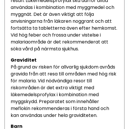
resan.
Läkemedels
profylax ska
därför
alltid
användas i kombination med myggmedel och
myggnät. Det är
även
viktigt att följa
anvisningar
na
från läkaren
noggrant
och att
fortsätta ta tabletterna även efter hemkomst.
Vid
hög feber
och frossa
under
vistelse
i
malariaområde
är det rekommenderat att
söka vård på närmsta sjukhu
s
.
Graviditet
På grund av risken för allvarlig sjukdom
avråds
g
ravida
från att resa till områden med
hög
risk
för malaria.
Vid nödvändiga resor till
riskområden
är det extra viktigt med
läkemedelsprofylax
i kombination med
myggskydd.
Preparatet
som innehåller
m
eflokin
rekommenderas
i första hand och
kan användas under hela graviditeten.
Barn