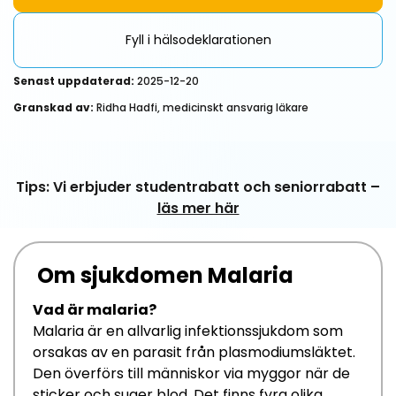
Fyll i hälsodeklarationen
Senast uppdaterad:
2025-12-20
Granskad av:
Ridha Hadfi, medicinskt ansvarig läkare
Tips: Vi erbjuder studentrabatt och seniorrabatt –
läs mer här
Om sjukdomen Malaria
Vad är
malaria
?
Malaria är en allvarlig
infektions
sjukdom som
orsakas av en
parasit från
plasmodiumsläktet
.
Den överförs till människor via myggor
när de
sticker och suger blod
.
Det finns fyra olika