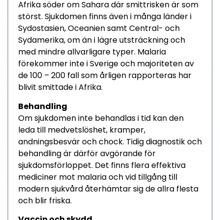
Afr
ika
söder om Sahara
där smittrisken är som
störst
.
Sjukdomen
finns
även i många länder i
Sydostasien
, Oceanien samt
Central- och
Sydamerika
,
om än i lägre utsträckning och
med mindre allvarligare typer
. Malaria
förekommer
inte i Sverige
och
majoriteten av
de
100 – 200
fall som
årligen
rapportera
s
h
ar
blivit smittade i Afri
ka
.
Behandling
Om sjukdomen inte behandlas i tid kan den
leda till
medvetslöshet, kramper,
andningsbesvär och chock.
Tidig diagnostik och
behandling
är
därför
avgörande för
sjukdomsförloppet.
Det finns flera effektiva
mediciner mot malaria
och vid
t
illgång till
modern
sjukvård
återhämtar sig de allra flesta
och blir friska
.
Vaccin och skydd