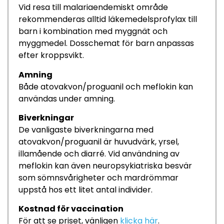
Vid resa till malariaendemiskt område
rekommenderas alltid läkemedelsprofylax till
barn
i kombination med myggnät och
myggmedel.
Dosschemat för barn anpassas
efter kroppsvikt.
Amning
Både
a
tovakvon
/
p
roguanil
och
m
eflokin
kan
användas under amning.
Biverkningar
De vanligaste biverkningarna med
a
tovakvon
/
p
roguanil
är huvudvärk,
yrsel,
illamående och diarré
. Vid användning av
m
eflokin
kan
även
neuropsykiatriska besvär
som
sömnsvårigheter och mardrömmar
uppstå
hos ett litet antal individer
.
Kostnad för vaccination
För att se priset, vänligen
klicka här
.