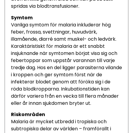
spridas via blodtransfusion
er.
Symtom
Vanliga symtom
för malaria
inkluderar
hög
feber, frossa, svettningar,
huvudvärk,
illamående, diarré samt
muskel- och ledvärk
.
Karaktäristiskt för
malaria
är
ett snabbt
insjuknande när symtom
en börjat visa sig
och
febertoppar som uppstår varannan till varje
tredje dag.
Hos
en del
ligger parasiterna
vilande
i
kroppen och ger symtom först när de
infektera
r
blodet
genom att föröka sig i de
röda blodkropparna
.
Inkubationstiden
kan
därför variera från
en
vecka till flera månader
eller år
innan sjukdomen bryter ut
.
Riskområden
Malaria
är mycket utbredd i tropiska och
subtropiska delar av världen – framförallt i