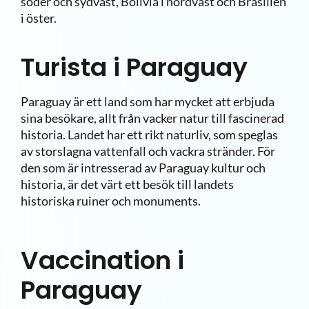
söder och sydväst
,
Bolivia i nordväst och Brasilien
i öster.
Turista i Paraguay
Paraguay är ett land som har mycket att erbjuda
sina besökare, allt från vacker natur till
fascinerad
historia. Landet har ett rikt naturliv
, som speglas
av storslagna vattenf
all
och
vac
kr
a stränder
. För
den som är intresserad av
Paraguay kultur
och
historia,
är det värt ett besök till
landets
historiska ruiner och monuments.
Vaccination i
Paraguay