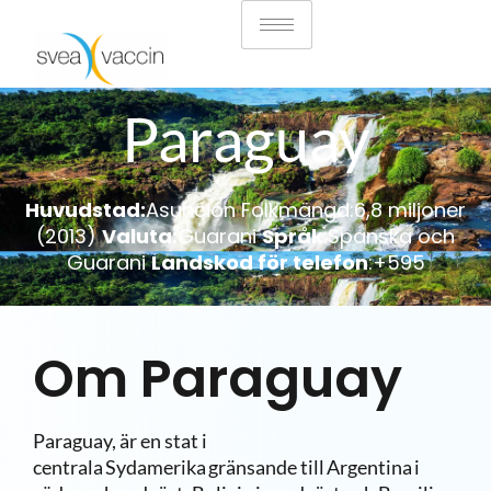
Paraguay
Huvudstad:
Asunción
Folkmängd:
6,8 miljoner
(2013)
Valuta:
Guarani
Språk
:
Spanska och
Guarani
Landskod för telefon
:
+595
Om Paraguay
Paraguay
, är en stat i
centrala
Sydamerika
gränsande till
Argentina
i