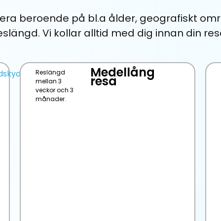
iera beroende på bl.a ålder, geografiskt om
eslängd. Vi kollar alltid med dig innan din res
Medellång
dskydd
Reslängd
resa
mellan 3
veckor och 3
månader.