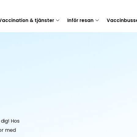
Vaccination & tjänster
Inför resan
Vaccinbuss
 dig! Hos
kor med