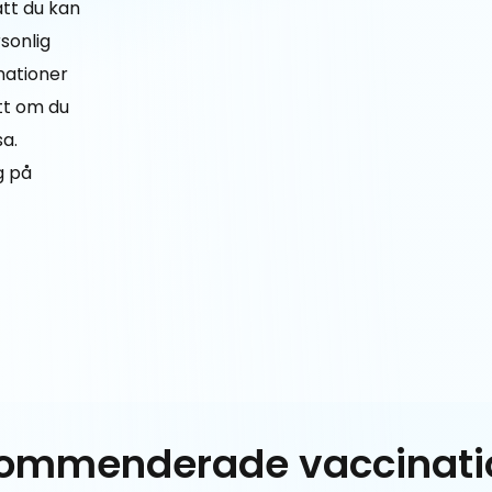
att du kan
rsonlig
inationer
ett om du
sa.
g på
ommenderade vaccinati