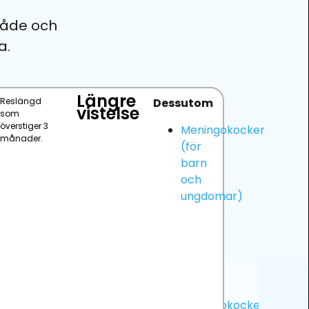
råde och
a.
Längre
Reslängd
Dessutom
vistelse
som
överstiger 3
Meningokocker
månader.
(för
barn
och
ungdomar)