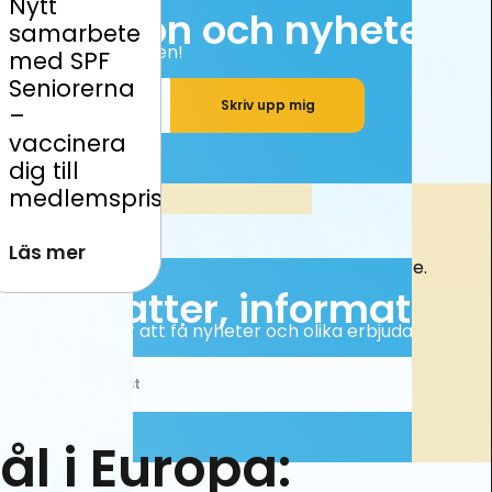
Nytt
samarbete
med SPF
Seniorerna
–
vaccinera
dig till
medlemspris
Läs mer
l i Europa: