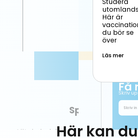
Studera
utomland
Här är
vaccinati
du bör se
över
Läs mer
Här kan du