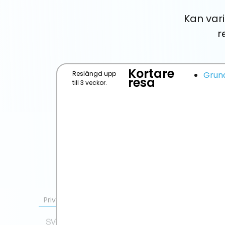
Kan var
r
Kortare
Reslängd upp
Grun
resa
till 3 veckor.