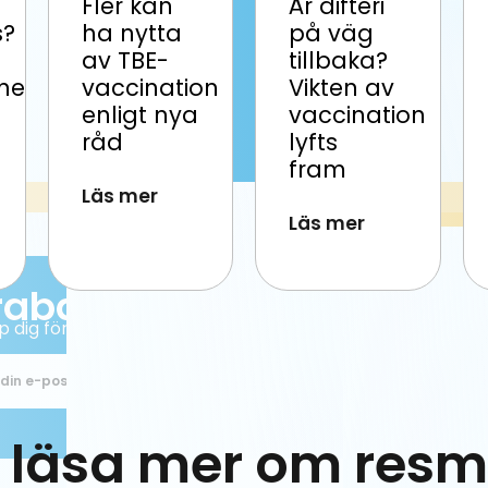
Fler kan
Är difteri
s?
ha nytta
på väg
av TBE-
tillbaka?
onerna
vaccination
Vikten av
enligt nya
vaccination
råd
lyfts
fram
Läs mer
Läs mer
 läsa mer om resmå