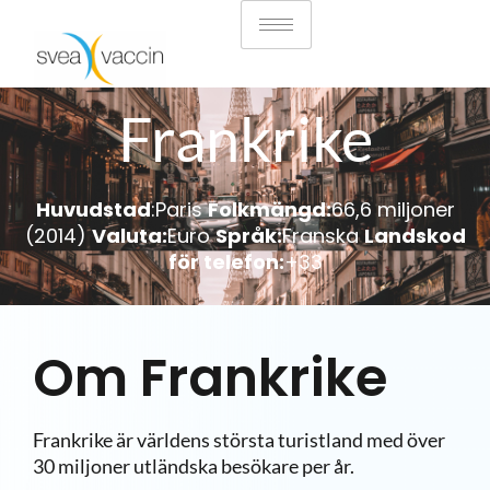
Frankrike
Huvudstad
:
Paris
Folkmängd:
66,6 miljoner
(2014)
Valuta:
Euro
Språk:
Franska
Landskod
för telefon:
+33
Om Frankrike
Frankrike är världens största turistland med över
30 miljoner utländska besökare per år.