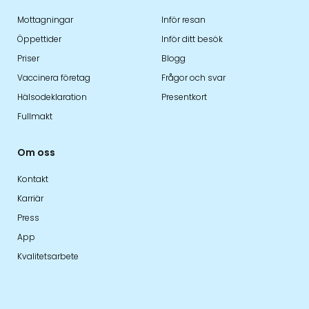
Mottagningar
Inför resan
Öppettider
Inför ditt besök
Priser
Blogg
Vaccinera företag
Frågor och svar
Hälsodeklaration
Presentkort
Fullmakt
Om oss
Kontakt
Karriär
Press
App
Kvalitetsarbete