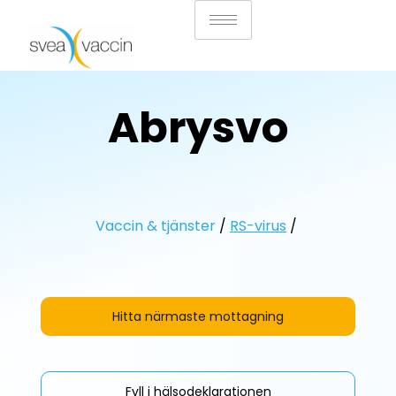
Abrysvo
Vaccin & tjänster
/
RS-virus
/
Hitta närmaste mottagning
Fyll i hälsodeklarationen