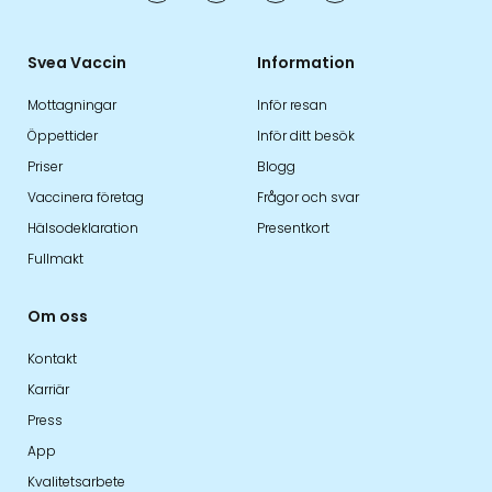
Svea Vaccin
Information
Mottagningar
Inför resan
Öppettider
Inför ditt besök
Priser
Blogg
Vaccinera företag
Frågor och svar
Hälsodeklaration
Presentkort
Fullmakt
Om oss
Kontakt
Karriär
Press
App
Kvalitetsarbete