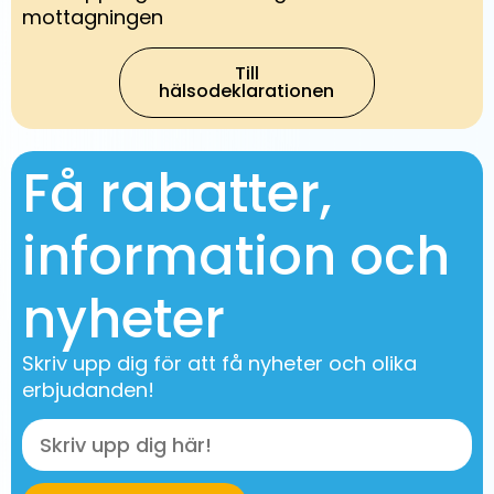
mottagningen
Till
hälsodeklarationen
Få rabatter,
information och
nyheter
Skriv upp dig för att få nyheter och olika
erbjudanden!