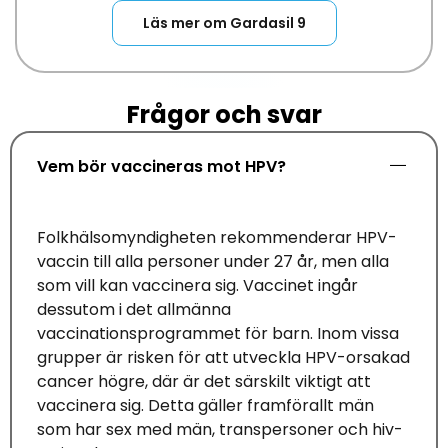
Läs mer om Gardasil 9
Frågor och svar
Vem bör vaccineras mot HPV?
Folkhälsomyndigheten rekommendera
r
HPV-
vaccin
till
alla personer
under 27 år
,
men alla
som vill kan vaccinera sig.
Vaccinet in
går
dessutom i det allmänna
vaccinationsprogrammet för barn.
Inom vissa
grupper
är risken för att utveckla HPV-orsakad
cancer högre
,
där är det särskilt viktigt att
vaccinera sig. Detta gäller
framförallt
män
som har sex med män, transpersoner och
hiv-