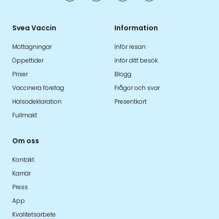
Svea Vaccin
Information
Mottagningar
Inför resan
Öppettider
Inför ditt besök
Priser
Blogg
Vaccinera företag
Frågor och svar
Hälsodeklaration
Presentkort
Fullmakt
Om oss
Kontakt
Karriär
Press
App
Kvalitetsarbete