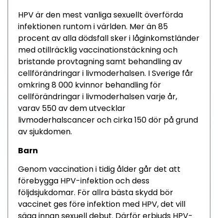
HPV är den mest vanliga sexuellt överförda
infektionen runtom i världen. Mer än 85
procent av alla dödsfall sker i låginkomstländer
med otillräcklig vaccinationstäckning och
bristande provtagning samt behandling av
cellförändringar i livmoderhalsen. I Sverige får
omkring 8 000 kvinnor behandling för
cellförändringar i livmoderhalsen varje år,
varav 550 av dem utvecklar
livmoderhalscancer och cirka 150 dör på grund
av sjukdomen.
Barn
Genom vaccination i tidig ålder går det att
förebygga HPV-infektion och dess
följdsjukdomar. För allra bästa skydd bör
vaccinet ges före infektion med HPV, det vill
säga innan sexuell debut. Därför erbjuds HPV-