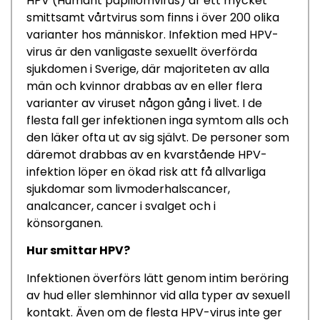
HPV (Humant papillomvirus) är ett mycket
smittsamt vårtvirus som finns i över 200 olika
varianter hos människor. Infektion med HPV-
virus är den vanligaste sexuellt överförda
sjukdomen i Sverige, där majoriteten av alla
män och kvinnor drabbas av en eller flera
varianter av viruset någon gång i livet. I de
flesta fall ger infektionen inga symtom alls och
den läker ofta ut av sig självt. De personer som
däremot drabbas av en kvarstående HPV-
infektion löper en ökad risk att få allvarliga
sjukdomar som livmoderhalscancer,
analcancer, cancer i svalget och i
könsorganen.
Hur smittar HPV?
Infektionen överförs lätt genom intim beröring
av hud eller slemhinnor vid alla typer av sexuell
kontakt. Även om de flesta HPV-virus inte ger