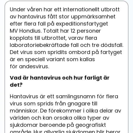
Under våren har ett internationellt utbrott
a
v
h
antavirus
fått stor uppmärksamhet
efter flera fall på expeditionsfartyget
MV
Hondius
. Totalt har 12 personer
kopplats till utbrottet, varav flera
laboratoriebekräftade fall och tre dödsfall.
Det virus som spridits
ombord
på fartyget
är en speciell variant som kallas
för
a
nd
esvirus
.
Vad är hantavirus och hur farligt är
det?
Hantavirus är ett samlingsnamn för flera
virus som sprids från gnagare till
människor. De förekommer i olika delar av
världen och kan orsaka olika typer av
sjukdomar beroende på geografiskt
område. Hur allvarlig sjukdomen blir beror