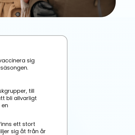
vaccinera sig
rsäsongen.
grupper, till
 bli allvarligt
 en
inns ett stort
ljer sig åt från år