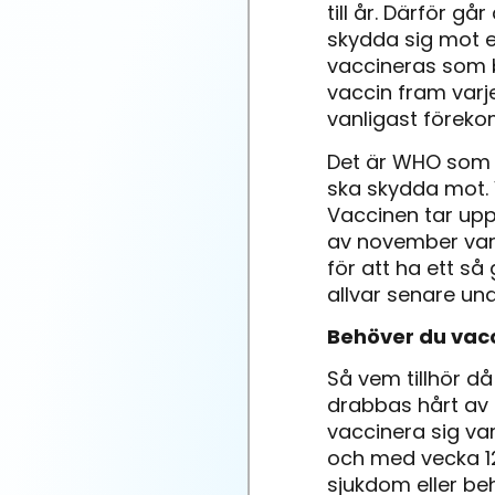
till år. Därför 
skydda sig mot e
vaccineras som b
vaccin fram varje
vanligast förek
Det är WHO som v
ska skydda mot.
Vaccinen tar upp t
av november varj
för att ha ett så
allvar senare und
Behöver du vacc
Så vem tillhör d
drabbas hårt av 
vaccinera sig va
och med vecka 12
sjukdom eller be