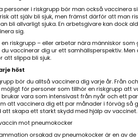
 personer i riskgrupp bör man också vaccinera s
risk att själv bli sjuk, men främst därför att man ri
 bli allvarligt sjuka. En arbetsgivare kan dock ald
inera sig.
r en riskgrupp – eller arbetar nära människor som 
t du vaccinerar dig ur ett samhällsperspektiv. Men 
att slippa bli sjuk.
arje höst
kgrupp bör du alltså vaccinera dig varje år. Från o
öjligt för personer som tillhör en riskgrupp att v
 brukar vara som intensivast från nyår och ett p
 att vaccinera dig ett par månader i förväg så ge
 att skapa ett starkt skydd med hjälp av vaccinet.
vaccin mot pneumokocker
nflammation orsakad av pneumokocker är en av de 