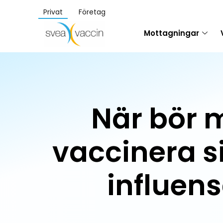
Privat
Företag
Mottagningar
När bör 
vaccinera s
influen