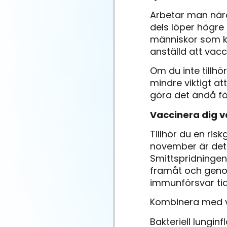
Arbetar man nära
dels löper högre 
människor som kan
anställd att vacc
Om du inte tillhö
mindre viktigt at
göra det ändå för 
Vaccinera dig v
Tillhör du en ris
november är det m
Smittspridningen
framåt och genom
immunförsvar tid
Kombinera med 
Bakteriell lungi