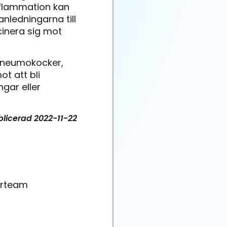
inflammation kan
nledningarna till
inera sig mot
 pneumokocker,
t att bli
gar eller
blicerad
2022-11-22
arteam