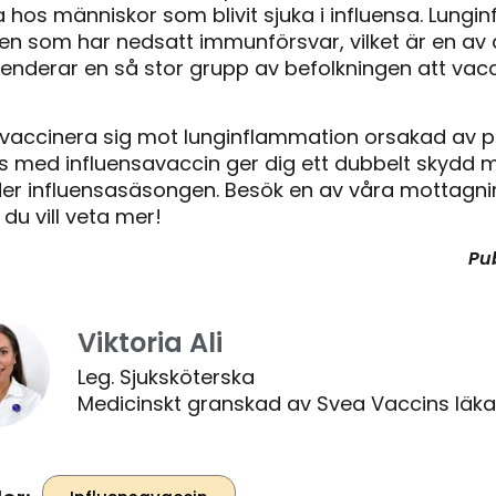
 hos människor som blivit sjuka i influensa. Lung
en som har nedsatt immunförsvar, vilket är en av a
derar en så stor grupp av befolkningen att vacc
t vaccinera sig mot lunginflammation orsakad av
s med influensavaccin ger dig ett dubbelt skydd mo
under influensasäsongen. Besök en av våra mottagnin
du vill veta mer!
Pu
Viktoria Ali
Leg. Sjuksköterska
Medicinskt granskad av Svea Vaccins läk