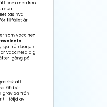
 sätt som man kan
tt man
let tas nya
 tillfället är
nter som vaccinen
ravalenta
.
ngliga från början
bör vaccinera dig
ätter igång på
e risk att
ver 65 bör
r gravida från
ill följd av