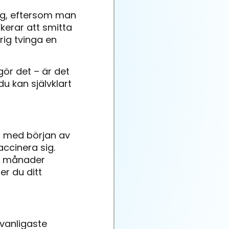
ig, eftersom man
skerar att smitta
rig tvinga en
gör det – är det
du kan självklart
ch med början av
accinera sig.
ar månader
r du ditt
vanligaste