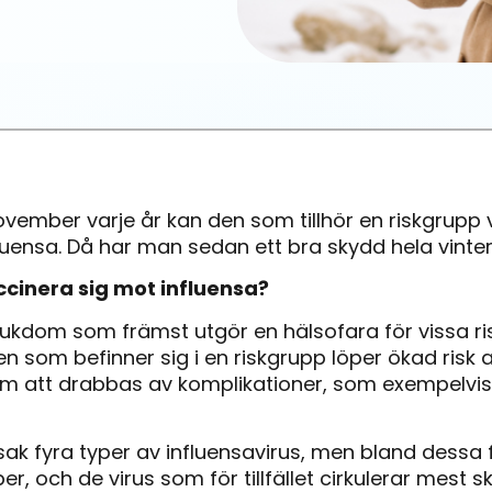
ovember varje år kan den som tillhör en riskgrupp 
uensa. Då har man sedan ett bra skydd hela vinte
cinera sig mot influensa?
jukdom som främst utgör en hälsofara för vissa risk
n som befinner sig i en riskgrupp löper ökad risk att
m att drabbas av komplikationer, som exempelvis
sak fyra typer av influensavirus, men bland dessa f
, och de virus som för tillfället cirkulerar mest ski