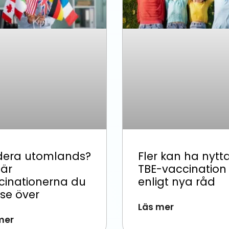
dera utomlands?
Fler kan ha nytt
 är
TBE-vaccination
cinationerna du
enligt nya råd
 se över
Läs mer
mer