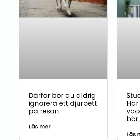
Därför bör du aldrig
Stu
ignorera ett djurbett
Här
på resan
vac
bör
Läs mer
Läs 