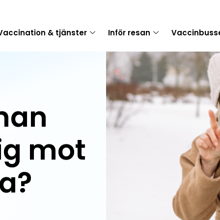
Vaccination & tjänster
Inför resan
Vaccinbuss
man
ig mot
sa?