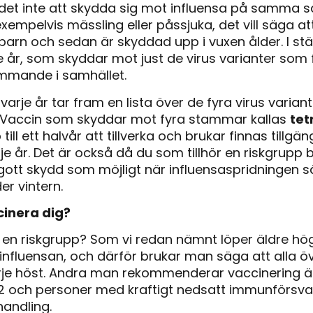
går det inte att skydda sig mot influensa på samma
xempelvis mässling eller påssjuka, det vill säga a
arn och sedan är skyddad upp i vuxen ålder. I stäl
 år, som skyddar mot just de virus varianter som för
ommande i samhället.
arje år tar fram en lista över de fyra virus varia
 Vaccin som skyddar mot fyra stammar kallas
tet
ill ett halvår att tillverka och brukar finnas tillgä
e år. Det är också då du som tillhör en riskgrupp 
 gott skydd som möjligt när influensaspridningen s
er vintern.
inera dig?
å en riskgrupp? Som vi redan nämnt löper äldre högr
influensan, och därför brukar man säga att alla ö
rje höst. Andra man rekommenderar vaccinering ä
 och personer med kraftigt nedsatt immunförsvar t
handling.